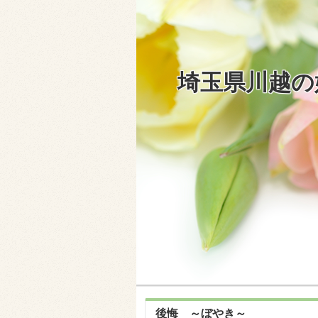
埼玉県川越の
後悔 ～ぼやき～