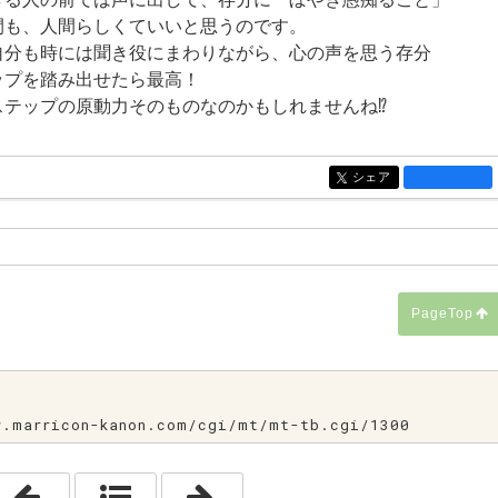
間も、人間らしくていいと思うのです。
自分も時には聞き役にまわりながら、心の声を思う存分
ップを踏み出せたら最高！
ステップの原動力そのものなのかもしれませんね⁉
シェア
entry1313
PageTop
marricon-kanon.com/cgi/mt/mt-tb.cgi/1300
「言葉 ～日々修行中～」
「祝・IBJ会員60,000人突破！」