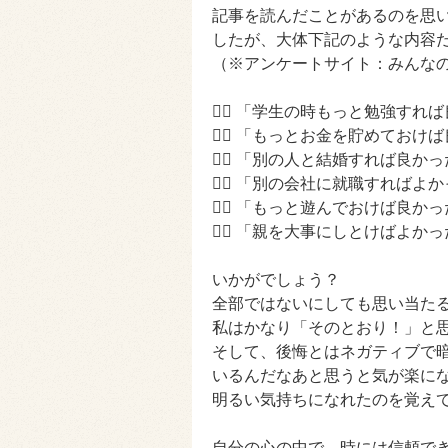
記事を読んだことがあるのを思
したが、大体下記のような内容
（※アンケートサイト：みんな
★ 「学生の時もっと勉強すれ
★ 「もっとお金を貯めておけ
★ 「別の人と結婚すれば良かっ
★ 「別の会社に就職すればよ
★ 「もっと遊んでおけば良かっ
★ 「親を大事にしとけばよかっ
いかがでしょう？
全部ではないにしても思い当た
私はかなり「そのとおり！」と
そして、後悔とはネガティブで
いるんだなあと思うと気が楽に
明るい気持ちになれたのを覚え
自分の心の中で、時には信頼で