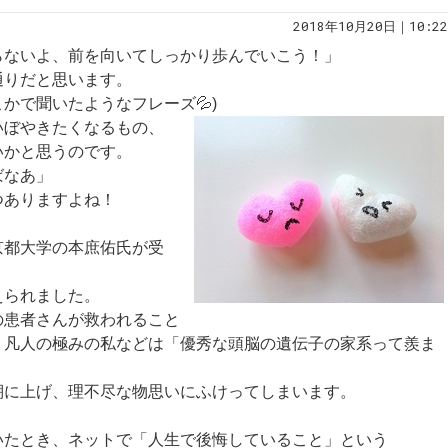
2018年10月20日｜10:22
らないよ、前を向いてしっかり歩んでいこう！」
通りだと思います。
かで聞いたようなフレーズ💦)
いぼやきたくなるもの、
いかと思うのです。
ばなあ」
つありますよね！
京都大学の本庶佑氏が受
えられました。
の患者さんが救われること
、凡人の極みの私などは「優秀な頭脳の遺伝子の家系って羨ま
棚に上げ、理不尽な物思いにふけってしまいます。
いたとき、ネットで「人生で後悔していること」という