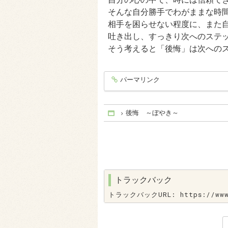
そんな自分勝手でわがままな時
相手を困らせない程度に、また
吐き出し、すっきり次へのステ
そう考えると「後悔」は次への
パーマリンク
entry1313
後悔 ～ぼやき～
Home
トラックバック
トラックバックURL: https://www.