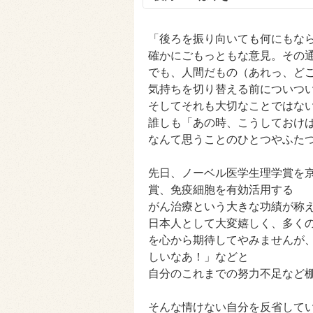
「後ろを振り向いても何にもな
確かにごもっともな意見。その
でも、人間だもの（あれっ、どこ
気持ちを切り替える前についつ
そしてそれも大切なことではな
誰しも「あの時、こうしておけ
なんて思うことのひとつやふた
先日、ノーベル医学生理学賞を
賞、免疫細胞を有効活用する
がん治療という大きな功績が称
日本人として大変嬉しく、多く
を心から期待してやみませんが
しいなあ！」などと
自分のこれまでの努力不足など
そんな情けない自分を反省して