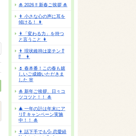
🎍 2026 ‼ 新春ご挨拶 🎍
👨 小さな心の声に耳を
傾ける！ 👩
👨「変わる力」を持つ
と言うこと 👩
👨 現状維持は楽チン ⁉
⁉ 👩
🌷 春本番！この春も嬉
しいご成婚いただきま
した 🌸
🎍 新年ご挨拶、日々コ
ツコツと！！ 🎍
🎄 一年の計は年末にア
リ⁉ キャンペーン実施
中！！ 🎍
👨 話下手でも💦 恋愛経