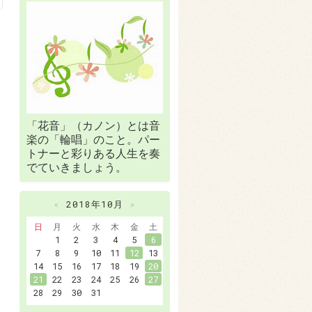
「花音」（カノン）とは音
楽の「輪唱」のこと。パー
トナーと彩りある人生を奏
でていきましょう。
«
2018年10月
»
日
月
火
水
木
金
土
1
2
3
4
5
6
7
8
9
10
11
12
13
14
15
16
17
18
19
20
21
22
23
24
25
26
27
28
29
30
31