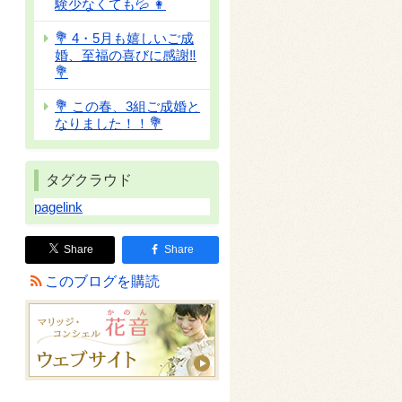
験少なくても💦 👩
💐 4・5月も嬉しいご成
婚、至福の喜びに感謝‼
💐
💐 この春、3組ご成婚と
なりました！！💐
タグクラウド
pagelink
Share
Share
このブログを購読