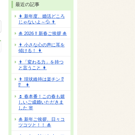
最近の記事
👩 新年度、婚活どころ
じゃないよ～💦 👨
🎍 2026 ‼ 新春ご挨拶 🎍
👨 小さな心の声に耳を
傾ける！ 👩
👨「変わる力」を持つ
と言うこと 👩
👨 現状維持は楽チン ⁉
⁉ 👩
🌷 春本番！この春も嬉
しいご成婚いただきま
した 🌸
🎍 新年ご挨拶、日々コ
ツコツと！！ 🎍