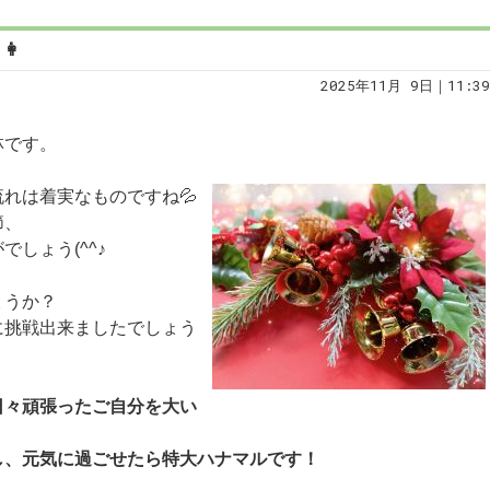
👩
2025年11月 9日｜11:39
林です。
れは着実なものですね💦
節、
しょう(^^♪
ょうか？
に挑戦出来ましたでしょう
日々頑張ったご自分を大い
し、元気に過ごせたら特大ハナマルです！