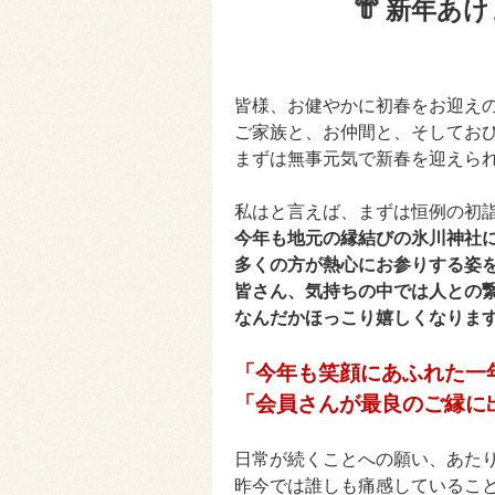
👘 新年あ
皆様、お健やかに初春をお迎え
ご家族と、お仲間と、そしておひ
まずは無事元気で新春を迎えら
私はと言えば、まずは恒例の初
今年も地元の縁結びの氷川神社
多くの方が熱心にお参りする姿
皆さん、気持ちの中では人との
なんだかほっこり嬉しくなりま
「今年も笑顔にあふれた一
「会員さんが最良のご縁に
日常が続くことへの願い、あた
昨今では誰しも痛感しているこ