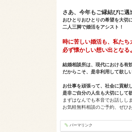
さあ、今年もご縁結びに邁
おひとりおひとりの希望を大切
二人三脚で婚活をアシスト！
時に苦しい婚活も、私たち
必ず懐かしい想い出となる
結婚相談所は、現代における有効
だからこそ、是非利用して欲し
お仕事を頑張って、社会に貢献
是非ご自分の人生も大切にして
まずはなんでも本音でお話ししま
お気軽無料相談のご予約、ぜひ
パーマリンク
entry1540