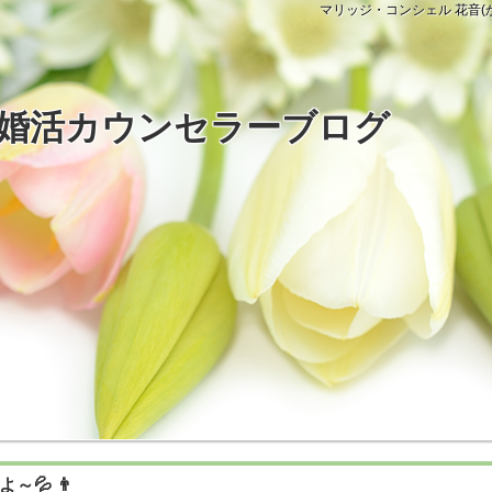
マリッジ・コンシェル 花音
婚活カウンセラーブログ
～💦 👨