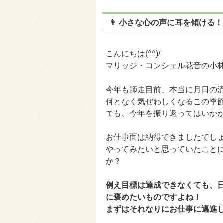
👨 小さな心の声に耳を傾ける！ 
こんにちは(^^)/
マリッジ・コンシェル花音の小
今年も師走目前、本当に月日の流
何となく気ぜわしくなるこの季
でも、今年を振り返ってはいかがで
お仕事面は納得できましたでし
やってみたいと思っていたこと
か？
例え目標は達成できなくても、
に褒めたいものですよね！
まずはそれなりにお仕事に邁進