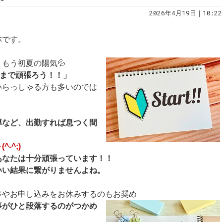
2026年4月19日｜10:22
林です。
もう初夏の陽気💦
こまで頑張ろう！！」
いらっしゃる方も多いのでは
導など、出勤すれば息つく間
-^;)
あなたは十分頑張っています！！
いい結果に繋がりませんよね。
事やお申し込みをお休みするのもお奨め
事がひと段落するのがつかめ