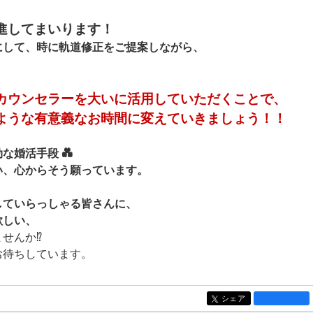
進してまいります！
にして、時に軌道修正をご提案しながら、
カウンセラーを大いに活用していただくことで、
ような有意義なお時間に変えていきましょう！！
な婚活手段 💑
い、心からそう願っています。
していらっしゃる皆さんに、
欲しい、
せんか⁉
お待ちしています。
シェア
entry1540