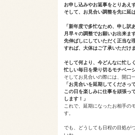
お申し込みやお返事をとりあえ
そして、お見合い調整を先に延
「新年度で多忙なため、申し訳
月早々の調整でお願いお出来ま
先伸ばしにしていただく正当な
すれば、大体はご了承いただけ
そして何より、今どんなに忙し
忙しい毎日を乗り切るモチベー
そしてお見合いの際には、開口
「お見合いを延期してくださっ
この日を楽しみに仕事を頑張っ
します！」
これで、延期になったお相手の
す。
でも、どうしても日程の目処が
いね。