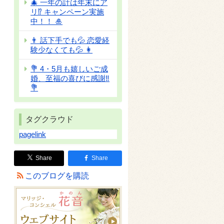
🎄 一年の計は年末にア
リ⁉ キャンペーン実施
中！！ 🎍
👨 話下手でも💦 恋愛経
験少なくても💦 👩
💐 4・5月も嬉しいご成
婚、至福の喜びに感謝‼
💐
タグクラウド
pagelink
Share
Share
このブログを購読