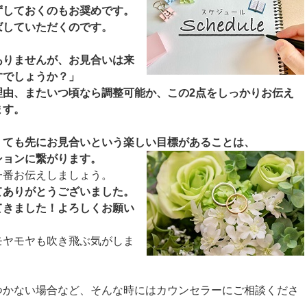
ずしておくのもお奨めです。
ばしていただくのです。
ありませんが、お見合いは来
すでしょうか？」
理由、またいつ頃なら調整可能か、この2点をしっかりお伝え
ます。
くても先にお見合いという楽しい目標があることは、
ションに繋がります。
一番お伝えしましょう。
てありがとうございました。
てきました！よろしくお願い
モヤモヤも吹き飛ぶ気がしま
つかない場合など、そんな時にはカウンセラーにご相談くださ