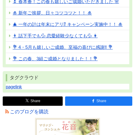
🌷 春本番！この春も嬉しいご成婚いただきました 🌸
🎍 新年ご挨拶、日々コツコツと！！ 🎍
🎄 一年の計は年末にアリ⁉ キャンペーン実施中！！ 🎍
👨 話下手でも💦 恋愛経験少なくても💦 👩
💐 4・5月も嬉しいご成婚、至福の喜びに感謝‼ 💐
💐 この春、3組ご成婚となりました！！💐
タグクラウド
pagelink
Share
Share
このブログを購読