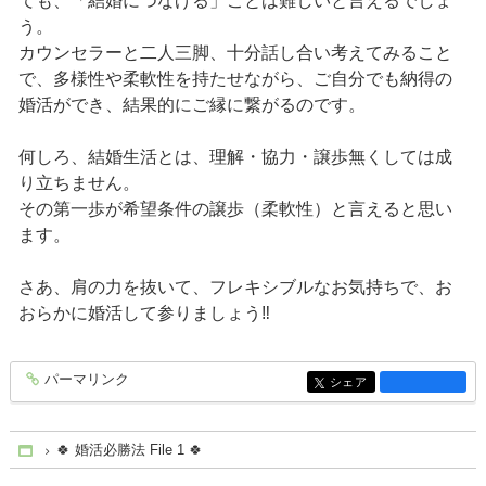
ても、「結婚につなげる」ことは難しいと言えるでしょ
う。
カウンセラーと二人三脚、十分話し合い考えてみること
で、多様性や柔軟性を持たせながら、ご自分でも納得の
婚活ができ、結果的にご縁に繋がるのです。
何しろ、結婚生活とは、理解・協力・譲歩無くしては成
り立ちません。
その第一歩が希望条件の譲歩（柔軟性）と言えると思い
ます。
さあ、肩の力を抜いて、フレキシブルなお気持ちで、お
おらかに婚活して参りましょう‼
パーマリンク
entry1358
シェア
entry1358
🍀 婚活必勝法 File 1 🍀
Home