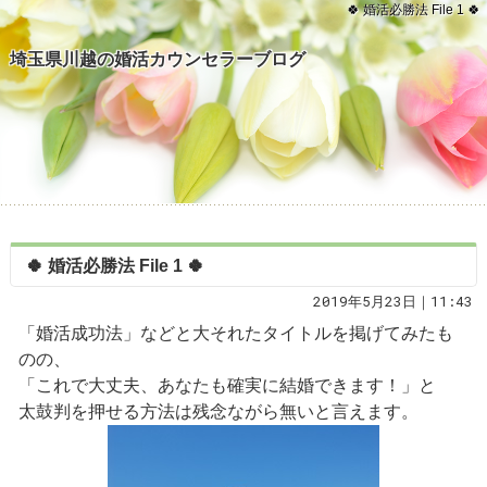
🍀 婚活必勝法 File 1 🍀
埼玉県川越の婚活カウンセラーブログ
🍀 婚活必勝法 File 1 🍀
2019年5月23日｜11:43
「婚活成功法」などと大それたタイトルを掲げてみたも
のの、
「これで大丈夫、あなたも確実に結婚できます！」と
太鼓判を押せる方法は残念ながら無いと言えます。