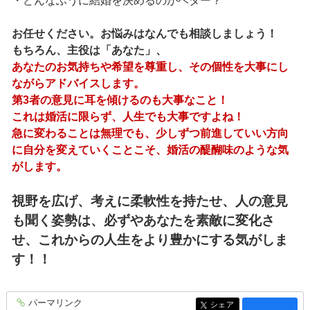
・どんなふうに結婚を決めるのがベター？
お任せください。お悩みはなんでも相談しましょう！
もちろん、主役は「あなた」、
あなたのお気持ちや希望を尊重し、その個性を大事にし
ながらアドバイスします。
第3者の意見に耳を傾けるのも大事なこと！
これは婚活に限らず、人生でも大事ですよね！
急に変わることは無理でも、少しずつ前進していい方向
に自分を変えていくことこそ、婚活の醍醐味のような気
がします。
視野を広げ、考えに柔軟性を持たせ、人の意見
も聞く姿勢は、必ずやあなたを素敵に変化さ
せ、これからの人生をより豊かにする気がしま
す！！
パーマリンク
entry1515
シェア
entry1515