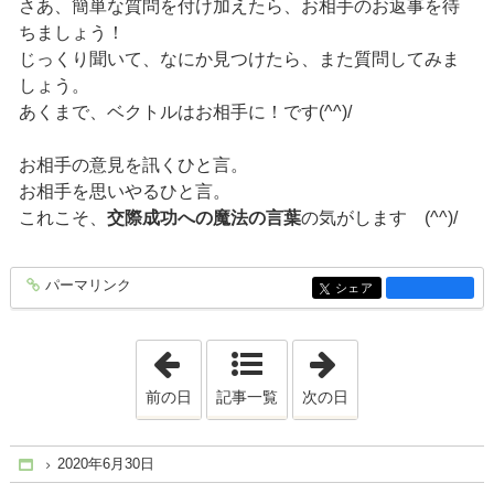
さあ、簡単な質問を付け加えたら、お相手のお返事を待
ちましょう！
じっくり聞いて、なにか見つけたら、また質問してみま
しょう。
あくまで、ベクトルはお相手に！です(^^)/
お相手の意見を訊くひと言。
お相手を思いやるひと言。
これこそ、
交際成功への魔法の言葉
の気がします (^^)/
パーマリンク
entry1409
シェア
entry1409
「2020年6月 9日」
「2020年7月 2日
前の日
記事一覧
次の日
2020年6月30日
Home